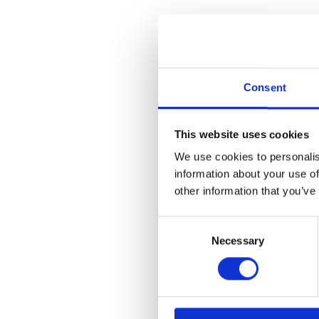
Al
bi
Be
Ke
Consent
F
This website uses cookies
Pr
We use cookies to personalis
ko
information about your use of
other information that you’ve
In
Nä
Consent
Necessary
Selection