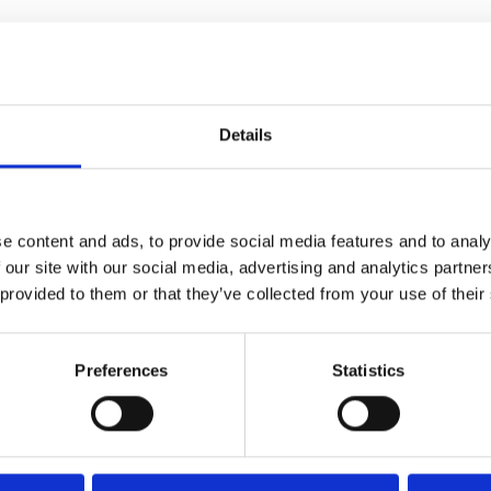
s Wirtschaftsstandort mit starker Industrie, IT- und
etet Aschaffenburg ideale Bedingungen für projektb
ratung. Der regionale Bezug ermöglicht kurze Wege,
nntnisse der spezifischen Unternehmensstrukturen 
Details
azit
ofessionelle Beratung schafft Klarheit, Struktur u
e content and ads, to provide social media features and to analy
mplexe digitale, organisatorische oder technologis
 our site with our social media, advertising and analytics partn
 provided to them or that they’ve collected from your use of their
 Aschaffenburg profitieren Unternehmen von einer K
he und fachlicher Exzellenz.
Preferences
Statistics