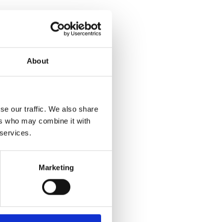
 Dienstleistungslandschaft
ezogene oder strategische
 persönliche Betreuung und
vor Ort.
About
nd Tempo – gerade wenn es um
se our traffic. We also share
che Herausforderungen geht.
ers who may combine it with
 services.
ombination aus regionaler
Marketing