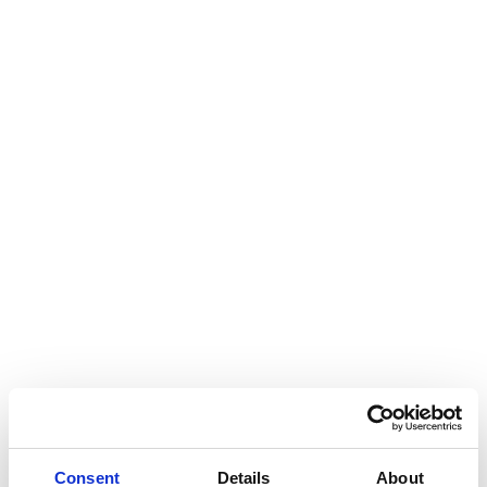
Stakeholder-Management:
Die frühzeitige Einbindung
aller relevanten Stakeholder fördert die Akzeptanz
und erleichtert die Umsetzung.
Flexibilität und Anpassungsfähigkeit:
Carve-out-
Projekte erfordern die Fähigkeit, auf
unvorhergesehene Herausforderungen schnell zu
reagieren.
Unser Ansatz bei DI Experts
DI Experts begleitet Unternehmen durch den gesamten
Carve-out-Prozess – von der strategischen Planung über
die operative Umsetzung bis zur erfolgreichen
Integration der ausgegliederten Einheit. Unsere
Leistungen umfassen:
Consent
Details
About