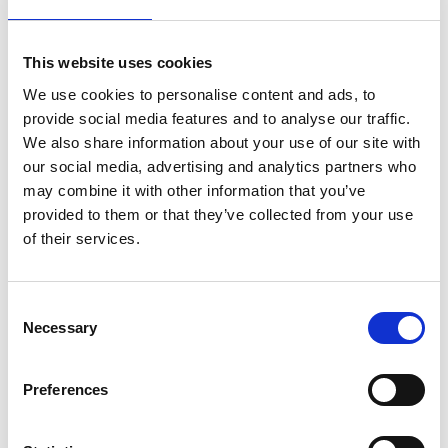
Strategieberatung:
Entwicklung einer klaren Carve-
out-Strategie, abgestimmt auf die
This website uses cookies
Unternehmensziele.
We use cookies to personalise content and ads, to
Projektmanagement:
Steuerung des gesamten
provide social media features and to analyse our traffic.
Carve-out-Prozesses mit Fokus auf Zeit, Kosten und
We also share information about your use of our site with
Qualität.
our social media, advertising and analytics partners who
may combine it with other information that you’ve
Change Management:
Unterstützung bei der
provided to them or that they’ve collected from your use
Kommunikation und Einbindung der Mitarbeitenden.
of their services.
IT- und Prozessberatung:
Begleitung bei der
Entflechtung von IT-Systemen und
Geschäftsprozessen.
Consent
Necessary
Selection
Preferences
Fazit