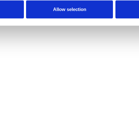
Projekterfolgs.
Allow selection
azit
n effektives Schwachstellenmanagement ist entscheid
-Systeme und den Schutz sensibler Daten. Mit der U
nnen Sie Sicherheitslücken systematisch identifizie
ternehmen vor Cyberangriffen zu schützen.