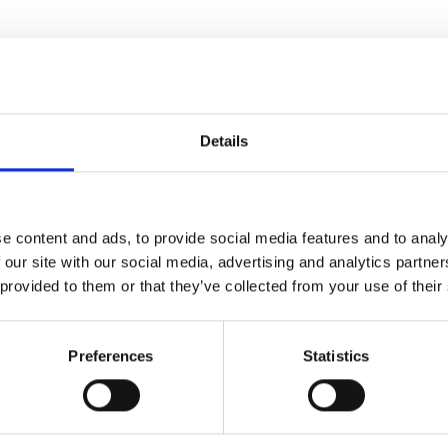
d somit die IT-Sicherheit nachhaltig stärken.
ntegrierte Umsetzung mit DI 
Details
sere Experten bei DI Experts unterstützen Sie dabei,
hwachstellenmanagement zu implementieren, das Ihr
ärkt. Wir bieten:
e content and ads, to provide social media features and to analy
 our site with our social media, advertising and analytics partn
 provided to them or that they’ve collected from your use of their
Individuelle Beratung:
Anpassung des Schwachstel
spezifischen Anforderungen Ihres Unternehmens.
Preferences
Statistics
Praxisnahe Umsetzung:
Implementierung bewährte
den Projektalltag.
Nachhaltige Ergebnisse:
Langfristige Begleitung zu