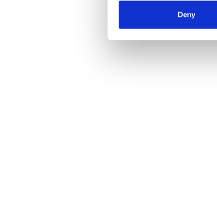
Deny
F
Ei
IT
kö
Un