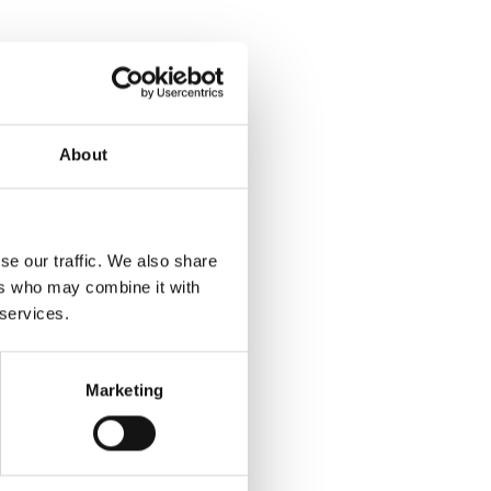
Experts
About
 ein effektives
e IT-Sicherheit nachhaltig
se our traffic. We also share
ers who may combine it with
 services.
lenmanagements an die
Marketing
r Methoden und Tools für
r Sicherstellung des