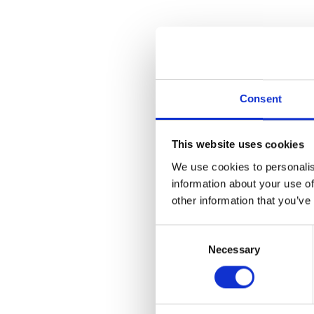
un
I
Consent
Un
Sc
This website uses cookies
st
We use cookies to personalis
information about your use of
other information that you’ve
Consent
Necessary
Selection