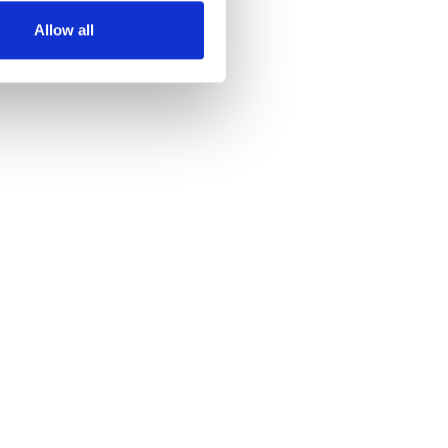
Allow all
end für die Sicherheit Ihrer
nterstützung von DI Experts
ren und beheben, um Ihr