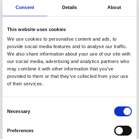
Consent
Details
About
Praxisbeispiele aus dem Mittelstand
This website uses cookies
ERP- und Produktionsanbindung
: Integration führte
We use cookies to personalise content and ads, to
zu 30 % weniger manueller Datenpflege und
provide social media features and to analyse our traffic.
reibungslosem Produktions-Reporting.
We also share information about your use of our site with
Service-Daten-Sharing
: Automatisierter
our social media, advertising and analytics partners who
Datenaustausch zwischen CRM und Field-Service-App
may combine it with other information that you’ve
reduzierte Fehler um über 50 %.
provided to them or that they’ve collected from your use
of their services.
ESG-Reporting
: Echtzeitdaten aus Produktion und
Beschaffung ermöglicht zeitnahe
Nachhaltigkeitsberichte.
Consent
Necessary
Selection
Preferences
Ihr Nutzen mit DI Experts