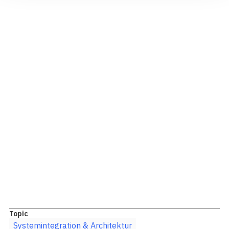
Add-on, sondern ein strategischer Hebel für Effizienz,
Compliance und Wettbewerbsfähigkeit. DI Experts
begleitet Sie dabei mit pragmatischer Methodik,
technischem Know-how und dem Blick für Ihre
Organisation – damit Digitalisierung keine Kostenfalle
wird, sondern mehr Raum fürs Geschäft schafft.
Topic
Systemintegration & Architektur