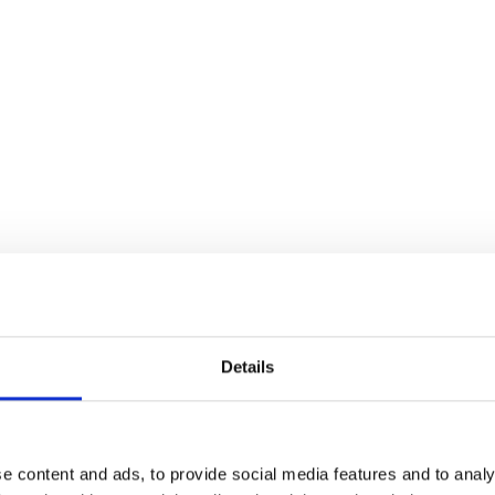
ratung in Mainz bedeutet, nicht nur Konzepte zu lief
setzung aktiv mitzuwirken: als Projektleiter, Sparr
derator oder Qualitätssicherer.
azit
P-Beratung ist in Mainz ein Erfolgsfaktor für digitale
thodischer Tiefe und lokaler Nähe entstehen System
d morgen.
Details
e content and ads, to provide social media features and to analy