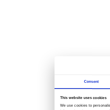
Be
Um
Mo
F
ER
me
un
Consent
This website uses cookies
We use cookies to personalis