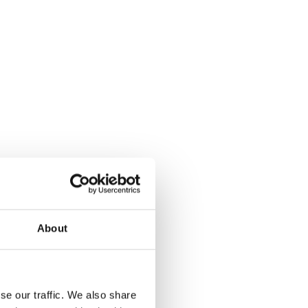
ern, sondern bei der
ingspartner, Change-
 Zukunftsfähigkeit. Mit
e, die funktionieren – heute
About
se our traffic. We also share