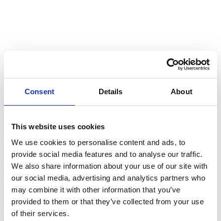
Wir entwickeln maßgeschneiderte Konzepte für Ihr
Kickoff-Meeting.
Praxisnahe Umsetzung:
Unsere Methoden basieren
auf bewährten Best Practices und werden an Ihre
spezifischen Anforderungen angepasst.
Nachhaltige Ergebnisse:
Ein erfolgreicher
Projektstart legt den Grundstein für den weiteren
Consent
Details
About
Verlauf und den Projekterfolg.
This website uses cookies
We use cookies to personalise content and ads, to
Fazit
provide social media features and to analyse our traffic.
We also share information about your use of our site with
Ein professionell durchgeführtes Kickoff-Meeting ist
our social media, advertising and analytics partners who
entscheidend für den Erfolg eines IT-Projekts. Es schafft
may combine it with other information that you’ve
Klarheit, fördert die Zusammenarbeit und motiviert das
provided to them or that they’ve collected from your use
Team. Mit der Unterstützung von DI Experts stellen Sie
of their services.