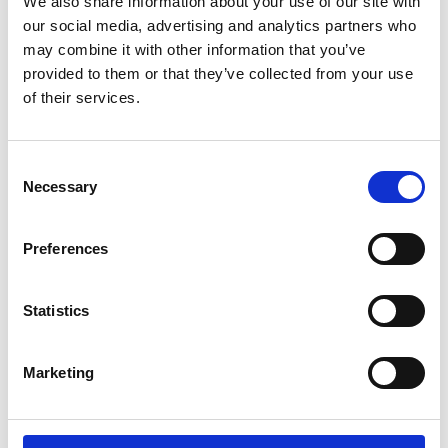
We also share information about your use of our site with
beschleunigen und die Transparenz im gesamten
our social media, advertising and analytics partners who
Unternehmen zu erhöhen.
may combine it with other information that you’ve
provided to them or that they’ve collected from your use
of their services.
Ergebnis
Consent
Die neu eingeführten Prozesse gewährleisten
Necessary
Selection
datenschutzkonformes und revisionssicheres
Testmanagement und ermöglichen eine
Preferences
schnellere Umsetzung von Änderungen. Die
standardisierten Arbeitsabläufe und Tools
tragen zu einer effizienteren Koordination bei,
Statistics
während die etablierte PMO-Governance klare
Rollen schafft und eine durchgängig
transparente Kommunikation aller
Marketing
Testaktivitäten sicherstellt. Dadurch kann das
Unternehmen deutlich schneller auf neue
Geschäftsanforderungen reagieren und die