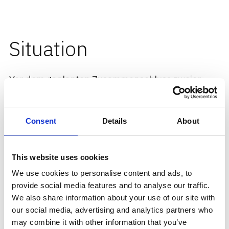
Situation
Vor dem geplanten Zusammenschluss zweier
unabhängiger IT-Organisationen stand der
Kunde vor der Herausforderung, die Integration
strategisch und methodisch vorzubereiten. Es
Consent
Details
About
fehlte ein übergreifender Rahmen, um die
Vielzahl organisatorischer, kultureller und
finanzieller Fragestellungen zu steuern. Neben
This website uses cookies
der Harmonisierung von Strukturen und
Prozessen standen insbesondere die
We use cookies to personalise content and ads, to
Entwicklung einer gemeinsamen Vision und
provide social media features and to analyse our traffic.
Mission sowie die Abstimmung der
We also share information about your use of our site with
Unternehmenskulturen im Mittelpunkt. Ziel war
our social media, advertising and analytics partners who
es, eine fundierte Entscheidungsgrundlage für
may combine it with other information that you’ve