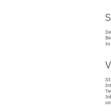
S
De
Be
zu
V
DI
In
Te
In
un