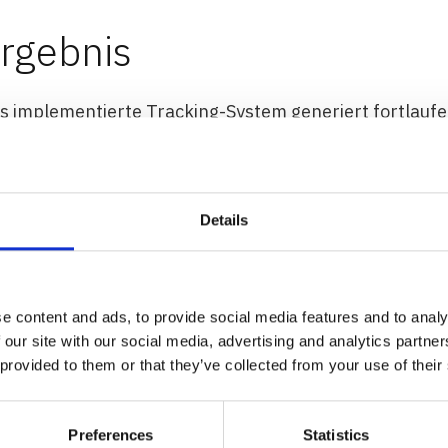
rgebnis
s implementierte Tracking-System generiert fortlauf
ndenverhalten, ermöglicht schnelle Layout-Anpassun
nkaufserlebnis. Durch optimierte Produktplatzierung u
nnten die Umsätze signifikant gesteigert werden.
Details
e content and ads, to provide social media features and to analy
 our site with our social media, advertising and analytics partn
 provided to them or that they’ve collected from your use of their
Preferences
Statistics