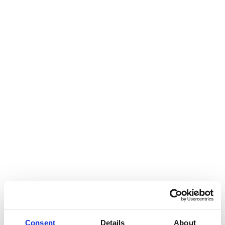
Support‑Analysen – proaktiv, motivierend und
vertrauensbildend. Gleichzeitig koordinieren wir mit
Fachabteilungen Updates, Schulungen oder
Dokumentationsanpassungen.
5. Übergang in den Regelbetrieb
Nach etwa 4–8 Wochen beginnt der Übergang in den
stabilen Betrieb. Wir dokumentieren Lessons Learned,
implementieren dauerhafte Governance‑ und
Support‑Rollen und übergeben das System an Ihre
Organisation. Gleichzeitig planen wir Nacharbeiten,
Folgemodule oder Automatisierungen – damit Ihr
System nachhaltig funktioniert.
Ihr Nutzen mit DI Experts
Consent
Details
About