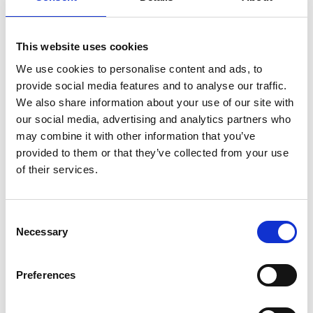
Verlässliche Nutzung
: Mitarbeitende fühlen sich
sicher – und können produktiv arbeiten.
This website uses cookies
Frühzeitige Problembehebung
: Kleine Fehler werden
We use cookies to personalise content and ads, to
großpotential gestoppt.
provide social media features and to analyse our traffic.
Verantwortlichkeit & Klarheit
: Jeder weiß, wer wann
We also share information about your use of our site with
reagiert – Rollendefinition sichert reibungslosen
our social media, advertising and analytics partners who
Ablauf.
may combine it with other information that you’ve
provided to them or that they’ve collected from your use
Ruhiges Management & Transparenz
: Entscheider
of their services.
bleiben informiert und gestützt.
Stabile Übergabe
: Hypercare endet mit einem klaren
Übergangsplan – an Ihr internes Support-Team.
Consent
Necessary
Selection
Preferences
Fazit