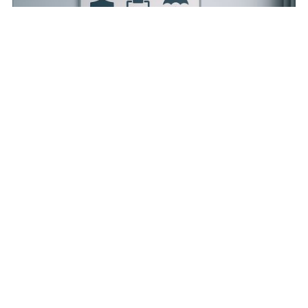
Sie stehen vor einem Digitalprojekt
in der Versicherungsbranche?
Wir helfen, wenn Systeme modernisiert,
regulatorische Anforderungen erfüllt oder
Prozesse effizienter gestaltet werden
müssen. Ob strategisch oder operativ –
unsere Experten denken mit, steuern klar