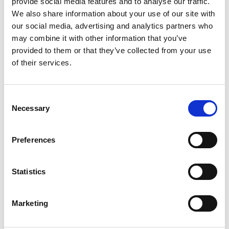
provide social media features and to analyse our traffic.
We also share information about your use of our site with
Wer heute erfolgreich sein will, braucht moderne
our social media, advertising and analytics partners who
Systeme, klare Verantwortlichkeiten – und
may combine it with other information that you’ve
Menschen, die Wandel aktiv gestalten.
provided to them or that they’ve collected from your use
of their services.
Consent
Necessary
Selection
Preferences
Statistics
Wie DI Experts helfen
Marketing
Wir begleiten Versicherungen bei der digitalen
Transformation: von der Auswahl geeigneter