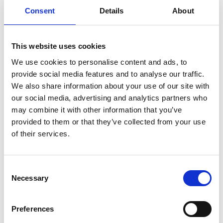
Fintechs.
Consent
Details
About
Viele Banken und Versicherer kämpfen mit
veralteten Systemen, starren Prozessen und
This website uses cookies
komplexen IT-Landschaften.
We use cookies to personalise content and ads, to
Die Folge: digitale Projekte verzögern sich – oder
provide social media features and to analyse our traffic.
scheitern an der Realität.
We also share information about your use of our site with
our social media, advertising and analytics partners who
may combine it with other information that you’ve
provided to them or that they’ve collected from your use
of their services.
Consent
Necessary
Selection
Preferences
Wie DI Experts helfen