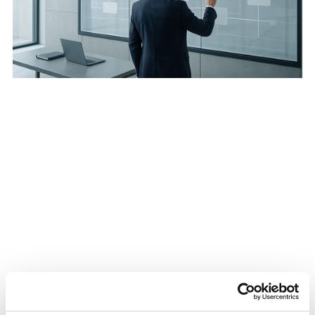
Die Herausforderung
Kunden erwarten heute nahtlose digitale Services –
vom Kontoeröffnen bis zur Kreditvergabe.
Gleichzeitig steigen regulatorische Anforderungen
und der Druck durch agile Wettbewerber wie