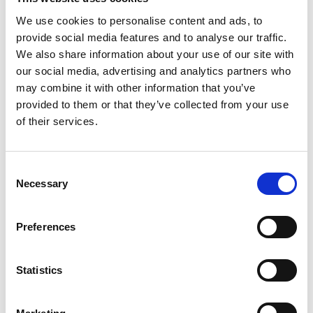
Ausschreibungsprozess zur Auswahl geeigneter
Anbieter und führte eine detaillierte Kosten-
We use cookies to personalise content and ads, to
Nutzen-Analyse der Leistungsangebote durch.
provide social media features and to analyse our traffic.
Parallel empfahl DI Experts digitale Lösungen zur
We also share information about your use of our site with
Verbesserung der Mitarbeitererfahrung,
our social media, advertising and analytics partners who
implementierte diese und erstellte eine
may combine it with other information that you’ve
umfassende Dokumentation, die als Vorlage für
provided to them or that they’ve collected from your use
die Skalierung des Digital Workplace in weiteren
of their services.
Niederlassungen dient.
Consent
Ergebnis
Necessary
Selection
Preferences
Die neu implementierte digitale Workplace-
Plattform bietet Mitarbeitenden eine
ganzheitliche Plug-and-Play-Erfahrung: Intuitive
Statistics
Raumbuchungstools sorgen für effiziente
Flächennutzung, während integrierte Video- und