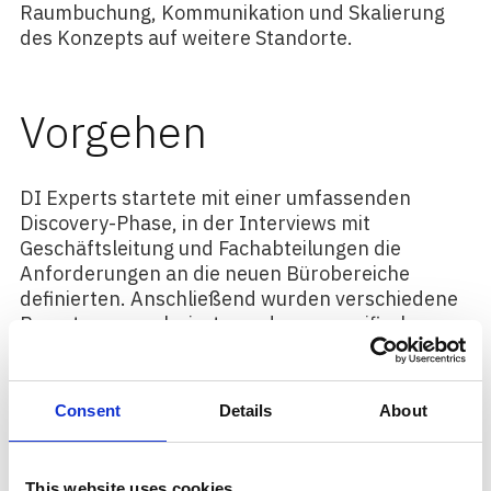
Raumbuchung, Kommunikation und Skalierung
des Konzepts auf weitere Standorte.
Vorgehen
DI Experts startete mit einer umfassenden
Discovery-Phase, in der Interviews mit
Geschäftsleitung und Fachabteilungen die
Anforderungen an die neuen Bürobereiche
definierten. Anschließend wurden verschiedene
Raumtypen analysiert, um deren spezifische
Nutzungsprofile und technischen Bedürfnisse zu
dokumentieren. Auf dieser Grundlage entwarf DI
Experts in einem Rapid-Prototyping-Ansatz ein
Consent
Details
About
erstes Arbeitsplatzkonzept, das modernste
Technologien und aktuelle Trends verband. Im
nächsten Schritt unterstützte DI Experts den
This website uses cookies