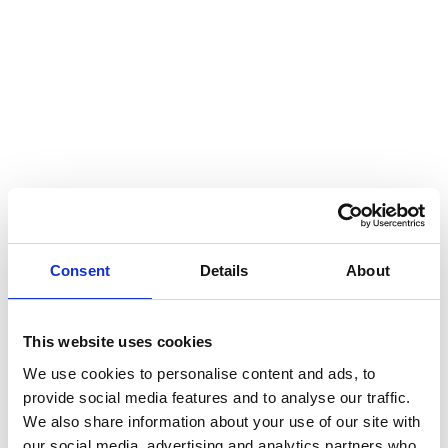
Wir verbinden Analyse, Struktur und Pragmatismus. Statt
fertiger Konzepte liefern wir passende Interventionen –
abgestimmt auf Kultur, Reifegrad und Zielbild Ihrer
Organisation.
Change heißt nicht: alles neu
Guter Wandel nutzt Bestehendes, verstärkt Wirkung und
macht Unterschiede bewusst. Mit unserer Erfahrung
helfen wir, diesen Weg aktiv und mutig zu gestalten.
Consent
Details
About
This website uses cookies
We use cookies to personalise content and ads, to
provide social media features and to analyse our traffic.
We also share information about your use of our site with
our social media, advertising and analytics partners who