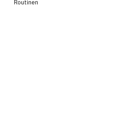
Routinen
Mehr erfahren