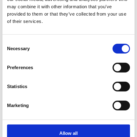
Topic
may combine it with other information that you’ve
Change Management
provided to them or that they’ve collected from your use
of their services.
Consent
Necessary
Selection
Preferences
Weitere Artikel
Statistics
Entdecken Sie weitere Beiträge, die aktuelle
Herausforderungen, praxisnahe Lösungen und
Marketing
strategische Perspektiven rund um
Digitalisierung, IT und Organisation beleuchten.
Allow all