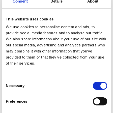
Consent
Details
About
Sichtbarkeit der kritischen Hebel und Blockaden
Strukturierte und dokumentierte Entscheidungen
This website uses cookies
Verbindliche Verantwortlichkeiten
We use cookies to personalise content and ads, to
provide social media features and to analyse our traffic.
Eine belastbare Entscheidungslogik
We also share information about your use of our site with
Ein umsetzbarer 30/60/90-Tage-Plan
our social media, advertising and analytics partners who
Ein Führungsteam mit mehr Klarheit, Fokus und
may combine it with other information that you’ve
Ausrichtung
provided to them or that they’ve collected from your use
of their services.
Nicht als technokratische Zusatzschicht, sondern als
gezielte Intervention, um Organisationen wieder in
Consent
Orientierung, Entscheidung und Umsetzung zu führen.
Necessary
Selection
Besonders wirksam in Situationen mit hohem Druck,
hoher Komplexität und hohem Führungsbedarf
Preferences