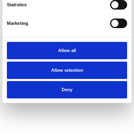
Transformationsstau: zu viele Initiativen, zu wenig
Statistics
echte Priorisierung
Programme in Gefahr: Schlüsselprogramme verlieren
Marketing
an Tempo, Klarheit oder Führung
Fehlendes Führungsalignment: Konflikte sind nicht
benannt, Entscheidungen werden vertagt
Allow all
M&A / Nachfolge: Zukunfts- oder Verkaufsfähigkeit
hängt auch von operativer Klarheit ab
Allow selection
Hoher wirtschaftlicher Druck bei langsamen
Entscheidungsstrukturen
Deny
AI-Initiativen ohne klares Operating Model oder
Prioritätenlogik
Woran Sie erkennen, dass ein Klarheits-Reset sinnvoll
ist