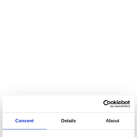
Strategie bis hin zur Umsetzung und Nachbetreuung.
Dabei legen wir besonderen Wert auf:
Individuelle Beratung:
Jede Veränderung ist
einzigartig. Wir entwickeln maßgeschneiderte
Lösungen, die auf Ihre spezifischen Anforderungen
zugeschnitten sind.
Pragmatische Umsetzung:
Wir setzen auf praxisnahe
Methoden und Tools, die eine effiziente und effektive
Umsetzung ermöglichen.
Nachhaltige Ergebnisse:
Unser Ziel ist es,
Veränderungen nachhaltig in Ihrer Organisation zu
verankern und die Mitarbeitenden auf dem Weg
mitzunehmen.
Consent
Details
About
Fazit