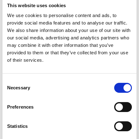
M&A ist kein rein wirtschaftlicher Prozess – es ist ein
This website uses cookies
kultureller Wandel. Wer ihn aktiv gestaltet, erhöht nicht
We use cookies to personalise content and ads, to
nur die Erfolgswahrscheinlichkeit, sondern stärkt das
provide social media features and to analyse our traffic.
Vertrauen in die Organisation.
We also share information about your use of our site with
our social media, advertising and analytics partners who
may combine it with other information that you’ve
provided to them or that they’ve collected from your use
of their services.
Consent
Topic
Necessary
Selection
M&A-Integration
Preferences
Statistics