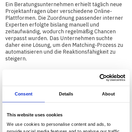
Ein Beratungsunternehmen erhielt täglich neue
Projektanfragen über verschiedene Online-
Plattformen. Die Zuordnung passender interner
Experten erfolgte bislang manuell und
zeitaufwändig, wodurch regelmäßig Chancen
verpasst wurden. Das Unternehmen suchte
daher eine Lösung, um den Matching-Prozess zu
automatisieren und die Reaktionsfähigkeit zu
steigern.
Vorgehen
Consent
Details
About
DI Experts führte eine Analyse der bestehenden
Prozesse durch und implementierte das KI-Tool
„Perfect Match“. Dieses wertet eingehende
This website uses cookies
Anfragen in Echtzeit aus, vergleicht
We use cookies to personalise content and ads, to
Anforderungen mit den Profilen der Mitarbeiter
provide social media features and to analyse our traffic.