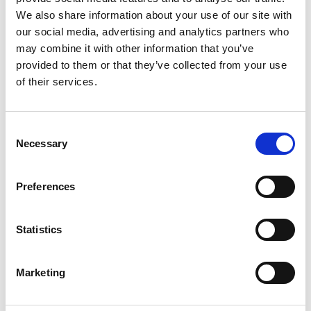
und schlägt automatisch geeignete Kandidaten
We also share information about your use of our site with
vor. Die Lösung wurde direkt in Microsoft Teams
our social media, advertising and analytics partners who
integriert, sodass bei jedem Match sofort eine
may combine it with other information that you’ve
Benachrichtigung versendet wird. Zudem
provided to them or that they’ve collected from your use
richteten DI Experts Funktionen ein, um „No-
of their services.
Matches“ zu dokumentieren und so Skill-Gaps im
Team aufzudecken und gezielt zu schließen.
Consent
Necessary
Selection
Ergebnis
Preferences
Das automatisierte Matching ermöglicht es,
interne Mitarbeiter bereits innerhalb einer
Statistics
Stunde nach Eingang einer Anfrage
vorzuschlagen. Durch die Automatisierung des
Screening-Prozesses hat sich der manuelle
Marketing
Aufwand um über 80 % reduziert, wodurch
Leerlaufzeiten minimiert und die